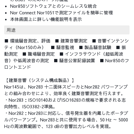
Nor850ソフトウェアとのシームレスな統合
Nor Connect Nor1051で測定ファイルを簡単に管理
本体画面上に詳しい機能説明を表示
用途
■ 環境騒音測定、評価 ■ 建築音響測定 ■ 音響インテンシ
ティ（Nor150のみ） ■ 騒音監視 ■ 製品騒音試験 ■ 振
動測定 ■ 職場騒音測定 ■ インフラサウンド（超低周波
音）や低周波音の測定 ■ 騒音公害記録装置 ■ Nor850のフ
ロントエンド
【建築音響（システム構成製品）】
Nor145は、Nor283 十二面体スピーカとNor282 パワーアンプ
との組み合わせにより、効率良く建築音響測定を行えます。
・Nor283：ISO10140およびISO16283の規格で要求される志
向特性、ISO3382-2準拠。
・Nor282：Nor283に対応し、信号発生器を内蔵したポータブ
ルパワーアンプ。Nor283と共に使用する場合、50 Hz ～ 5000
Hzの周波数範囲で、123 dBの音響出力レベルを実現。