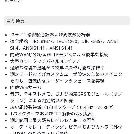
※オプション
主な特長
クラス1 精密騒音計および周波数分析器
適合規格 IEC 61672、IEC 61260、DIN 45657、ANSI
SI.4、ANSIS1.11、ANSI S1.43
内蔵WAN/３G/４GLTEモデムによる簡単な接続
大型カラータッチパネル 4.3インチ
過酷な環境で迅速かつ簡単に操作可能な操作キー
測定モードおよびカスタムユーザ設定のためのアイコン
を有し、直感的なユーザインタフェースを実現
内蔵Webサーバ
音声、テキストメモ、および内蔵GPSモジュール（オプ
ション）による測定結果の記録
広い周波数帯域（1/3オクターブ：0.4 Hz～20 kHz）
1/3オクターブおよびFFT解析の並列処理
測定範囲は最大騒音レベル137 dBまで可能
オーディオレコーディング、ビデオおよびカメラ（外付
けUSB）のためのトリガ機能