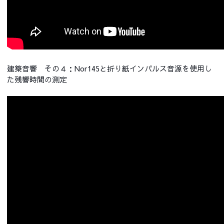
建築音響 その４：Nor145と折り紙インパルス音源を使用し
た残響時間の測定