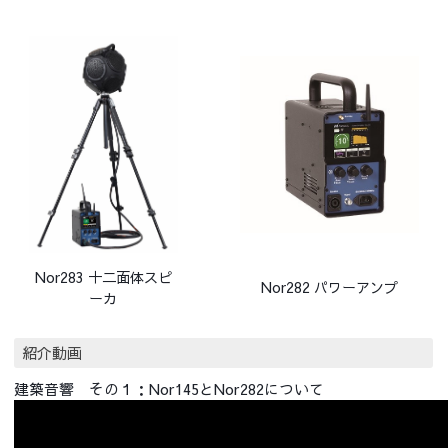
Nor283 十二面体スピ
Nor282 パワーアンプ
ーカ
紹介動画
建築音響 その１：Nor145とNor282について