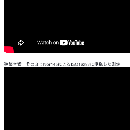
建築音響 その３：Nor145によるISO16283に準拠した測定