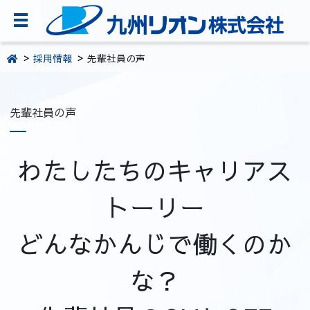
TOPページ
採用情報
先輩社員の声
会社案内
先輩社員の声
環境・CSR活動
製品・サービス情報
わたしたちのキャリアス
採用情報
お問い合わせ
トーリー
092-281-5361
どんなかんじで働くのか
な？