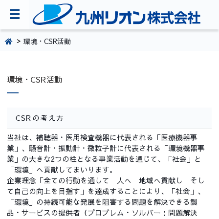
TOPページ
環境・CSR活動
会社案内
環境・CSR活動
環境・CSR活動
製品・サービス情報
CSRの考え方
採用情報
当社は、補聴器・医用検査機器に代表される「医療機器事
お問い合わせ
業」、騒音計・振動計・微粒子計に代表される「環境機器事
業」の大きな2つの柱となる事業活動を通じて、「社会」と
092-281-5361
「環境」へ貢献してまいります。
企業理念「全ての行動を通して 人へ 地域へ貢献し そし
て自己の向上を目指す」を達成することにより、「社会」、
「環境」の持続可能な発展を阻害する問題を解決できる製
品・サービスの提供者（プロブレム・ソルバー：問題解決