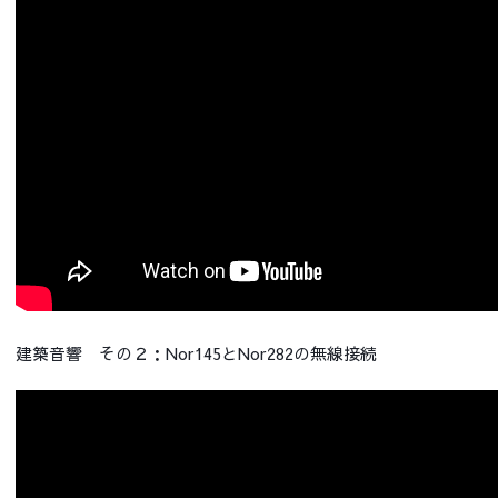
建築音響 その２：Nor145とNor282の無線接続