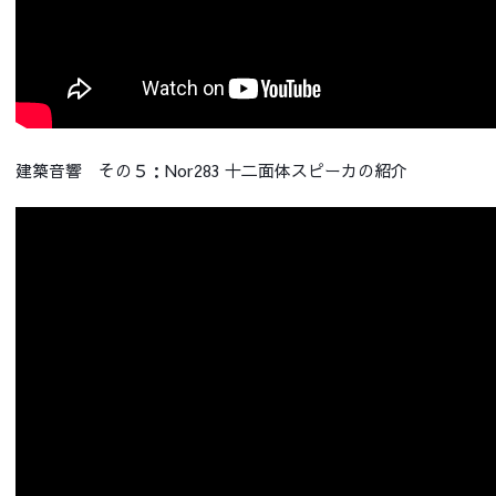
建築音響 その５：Nor283 十二面体スピーカの紹介