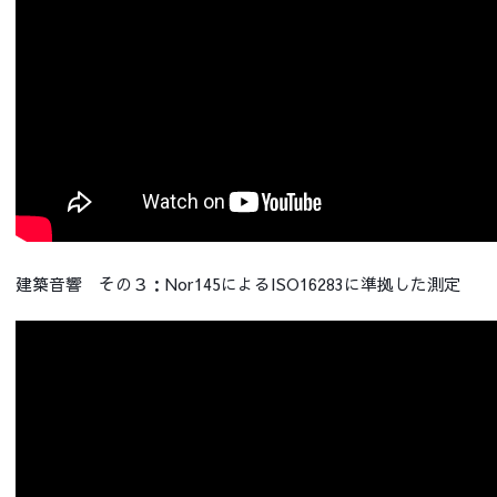
建築音響 その３：Nor145によるISO16283に準拠した測定