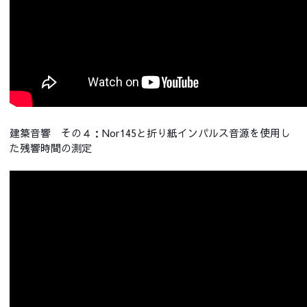
建築音響 その４：Nor145と折り紙インパルス音源を使用し
た残響時間の測定