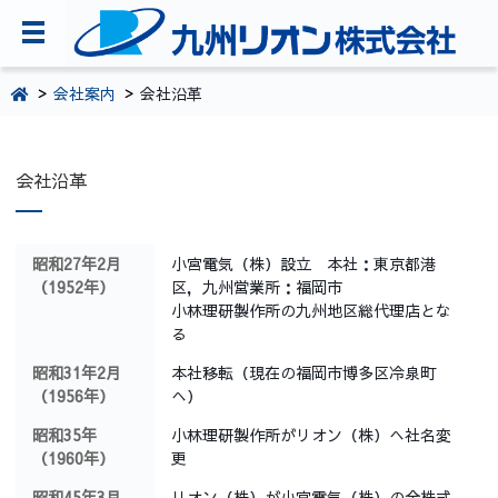
TOPページ
会社案内
会社沿革
会社案内
会社沿革
環境・CSR活動
製品・サービス情報
昭和27年2月
小宮電気（株）設立 本社：東京都港
採用情報
（1952年）
区，九州営業所：福岡市
小林理研製作所の九州地区総代理店とな
お問い合わせ
る
092-281-5361
昭和31年2月
本社移転（現在の福岡市博多区冷泉町
（1956年）
へ）
昭和35年
小林理研製作所がリオン（株）へ社名変
（1960年）
更
昭和45年3月
リオン（株）が小宮電気（株）の全株式