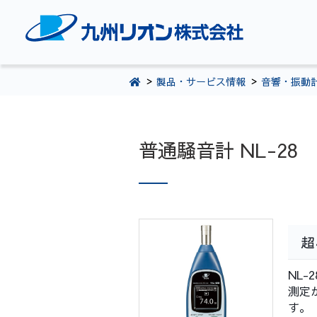
TOPページ
製品・サービス情報
音響・振動
会社案内
環境・CSR活動
製品・サービス情報
普通騒音計 NL-28
採用情報
お問い合わせ
092-281-5361
超
NL
測定
す。