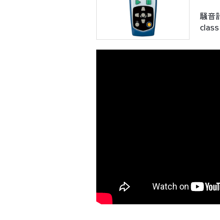
騒音計と
cla