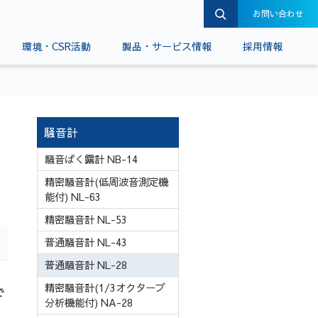
お問い合わせ
環境・CSR活動
製品・サービス情報
採用情報
騒音計
騒音ばく露計 NB-14
精密騒音計(低周波音測定機
能付) NL-63
精密騒音計 NL-53
普通騒音計 NL-43
普通騒音計 NL-28
の
精密騒音計(1/3オクターブ
で
分析機能付) NA-28