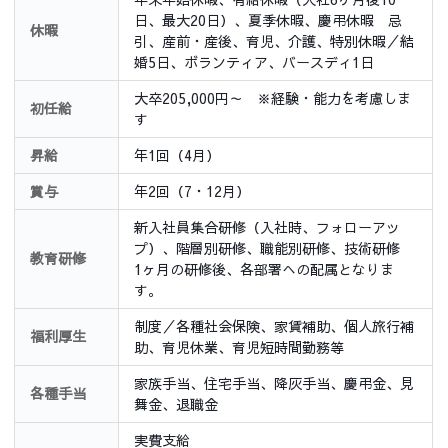
日、最大20日）、夏季休暇、慶弔休暇 忌
休暇
引、産前・産後、育児、介護、特別休暇／結
婚5日、ボランティア、バースディ1日
大卒205,000円～ ※経験・能力を考慮しま
初任給
す
昇給
年1回（4月）
賞与
年2回（7・12月）
新入社員集合研修（入社時、フォローアッ
プ）、階層別研修、職能別研修、技術研修
教育研修
1ヶ月の研修後、各部署への配属となりま
す。
制度／各種社会保険、家賃補助、個人旅行補
福利厚生
助、育児休業、育児短時間勤務等
家族手当、住宅手当、降灰手当、慶弔金、見
各種手当
舞金、退職金
実費支給