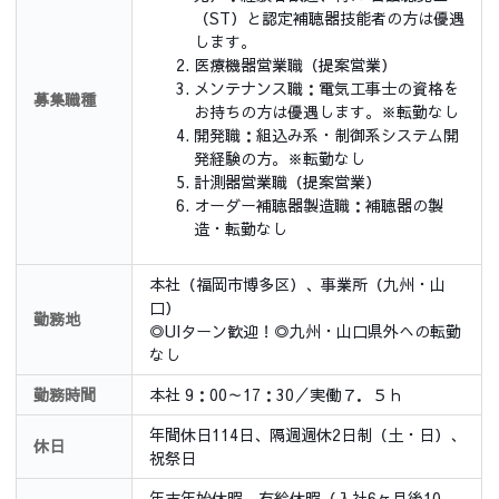
（ST）と認定補聴器技能者の方は優遇
します。
医療機器営業職（提案営業）
メンテナンス職：電気工事士の資格を
募集職種
お持ちの方は優遇します。※転勤なし
開発職：組込み系・制御系システム開
発経験の方。※転勤なし
計測器営業職（提案営業）
オーダー補聴器製造職：補聴器の製
造・転勤なし
本社（福岡市博多区）、事業所（九州・山
口）
勤務地
◎UIターン歓迎！◎九州・山口県外への転勤
なし
勤務時間
本社 9：00～17：30／実働７．５ｈ
年間休日114日、隔週週休2日制（土・日）、
休日
祝祭日
年末年始休暇、有給休暇（入社6ヶ月後10