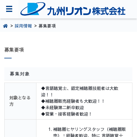
TOPページ
採用情報
募集要項
会社案内
募集要項
環境・CSR活動
製品・サービス情報
募集対象
採用情報
お問い合わせ
◆言語聴覚士、認定補聴器技能者は大歓
迎！！
対象となる
◆補聴器販売経験者も大歓迎！！
092-281-5361
方
◆未経験第二新卒歓迎
◆営業・接客経験者歓迎！
補聴器ヒヤリングスタッフ（補聴器販
売）：経験者歓迎、特に 言語聴覚士