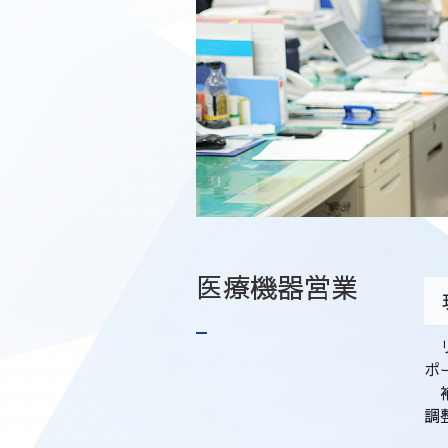
医療機器営業
リ
ポ
補
調