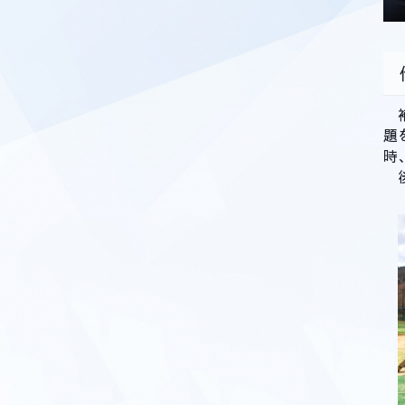
補
題
時
後