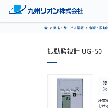
TOPページ
製品・サービス情報
音響・振動
会社案内
環境・CSR活動
製品・サービス情報
振動監視計 UG-50
採用情報
お問い合わせ
092-281-5361
発
圧電
おけ