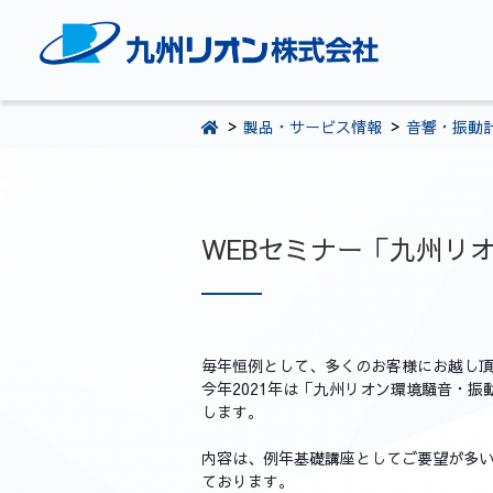
TOPページ
製品・サービス情報
音響・振動
会社案内
環境・CSR活動
製品・サービス情報
WEBセミナー「九州リオ
採用情報
お問い合わせ
毎年恒例として、多くのお客様にお越し
092-281-5361
今年2021年は「九州リオン環境騒音・振
します。
内容は、例年基礎講座としてご要望が多い
ております。